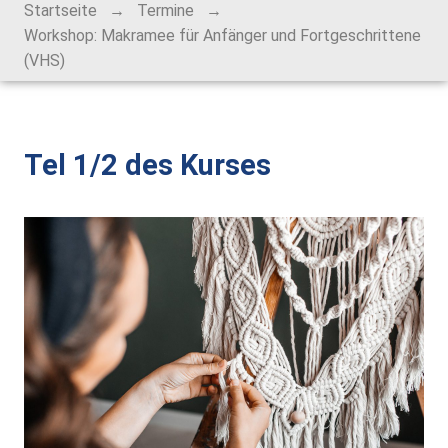
→
→
Startseite
Termine
Alt-Rohrbach-Fest
Workshop: Makramee für Anfänger und Fortgeschrittene
(VHS)
Weihnachtsmarkt
Unser Ort
Tel 1/2 des Kurses
Über Rohrbach
Ortsverwaltung
Ortsrat
Schiedsmann
Gastronomie & Übernachtung