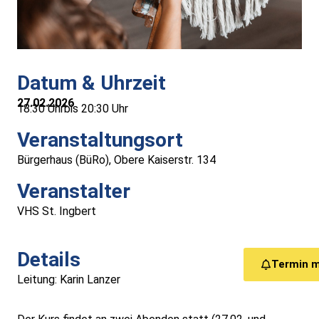
Medizinische Versorgung
Vereine
Datum & Uhrzeit
Downloads
27.02.2026
18:30 Uhr
bis 20:30 Uhr
Links
Veranstaltungsort
Bürgerhaus (BüRo), Obere Kaiserstr. 134
Kontakt
Veranstalter
VHS St. Ingbert
Gästebuch
Impressum
Details
Termin 
Leitung: Karin Lanzer
Datenschutz