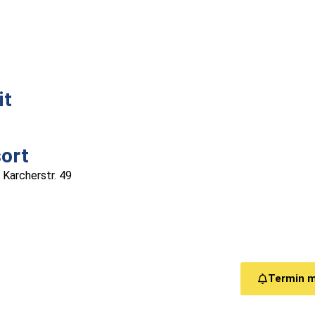
it
ort
 Karcherstr. 49
Termin 