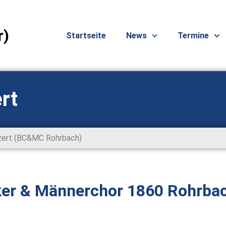
r)
Startseite
News
Termine
rt
zert (BC&MC Rohrbach)
ker & Männerchor 1860 Rohrba