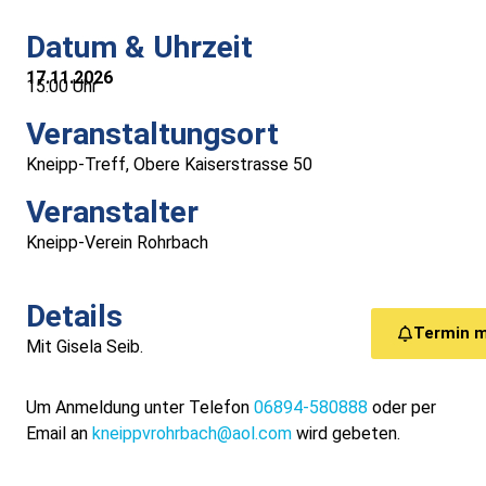
Medizinische Versorgung
Datum & Uhrzeit
17.11.2026
Vereine
15:00 Uhr
Veranstaltungsort
Downloads
Kneipp-Treff, Obere Kaiserstrasse 50
Links
Veranstalter
Kneipp-Verein Rohrbach
Kontakt
Details
Gästebuch
Termin 
Mit Gisela Seib.
Impressum
Um Anmeldung unter Telefon
06894-580888
oder per
Email an
kneippvrohrbach@aol.com
wird gebeten.
Datenschutz