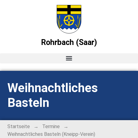
Rohrbach (Saar)
Startseite
Weihnachtliches
News
Basteln
Ortsvorsteher-Blog
Termine
→
→
Startseite
Termine
Weihnachtliches Basteln (Kneipp-Verein)