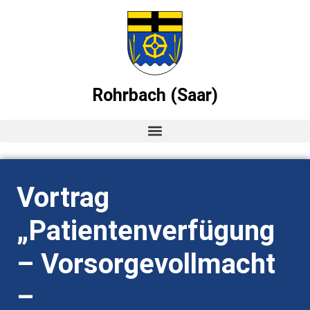
Rohrbach (Saar)
Startseite
Vortrag
News
„Patientenverfügung
Ortsvorsteher-Blog
– Vorsorgevollmacht
Termine
–