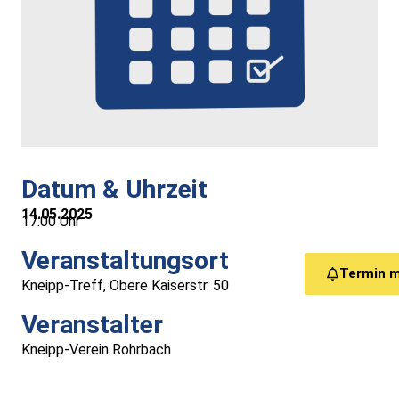
Medizinische Versorgung
Vereine
Downloads
Links
Datum & Uhrzeit
14.05.2025
Kontakt
17:00 Uhr
Veranstaltungsort
Gästebuch
Termin 
Kneipp-Treff, Obere Kaiserstr. 50
Impressum
Veranstalter
Kneipp-Verein Rohrbach
Datenschutz