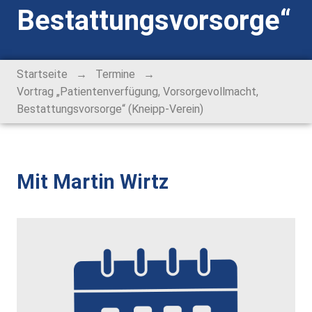
Bestattungsvorsorge“
Alt-Rohrbach-Fest
Weihnachtsmarkt
→
→
Startseite
Termine
Unser Ort
Vortrag „Patientenverfügung, Vorsorgevollmacht,
Bestattungsvorsorge“ (Kneipp-Verein)
Über Rohrbach
Ortsverwaltung
Mit Martin Wirtz
Ortsrat
Schiedsmann
Gastronomie & Übernachtung