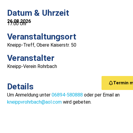
Medizinische Versorgung
Datum & Uhrzeit
26.08.2026
Vereine
17:00 Uhr
Veranstaltungsort
Downloads
Kneipp-Treff, Obere Kaiserstr. 50
Links
Veranstalter
Kneipp-Verein Rohrbach
Kontakt
Termin 
Details
Gästebuch
Um Anmeldung unter
06894-580888
oder per Email an
kneippvrohrbach@aol.com
wird gebeten.
Impressum
Datenschutz