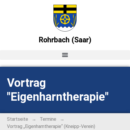
Rohrbach (Saar)
Startseite
Vortrag
News
"Eigenharntherapie"
Ortsvorsteher-Blog
Termine
→
→
Startseite
Termine
Vortrag „Eigenharntherapie“ (Kneipp-Verein)