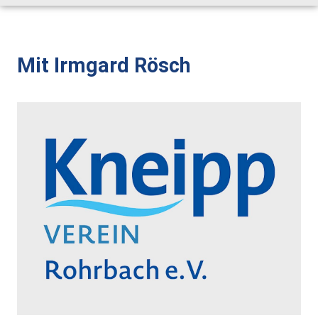
Alt-Rohrbach-Fest
Weihnachtsmarkt
Mit Irmgard Rösch
Unser Ort
Über Rohrbach
Ortsverwaltung
Ortsrat
Schiedsmann
Gastronomie & Übernachtung