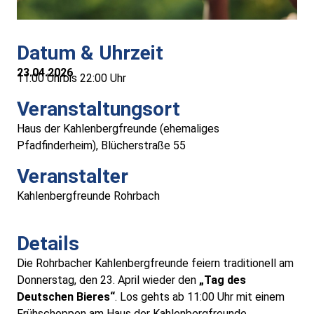
Medizinische Versorgung
Datum & Uhrzeit
Vereine
23.04.2026
11:00 Uhr
bis 22:00 Uhr
Downloads
Veranstaltungsort
Haus der Kahlenbergfreunde (ehemaliges
Links
Pfadfinderheim), Blücherstraße 55
Kontakt
Veranstalter
Kahlenbergfreunde Rohrbach
Gästebuch
Details
Impressum
Die Rohrbacher Kahlenbergfreunde feiern traditionell am
Donnerstag, den 23. April wieder den
„Tag des
Datenschutz
Deutschen Bieres“
. Los gehts ab 11:00 Uhr mit einem
Frühschoppen am Haus der Kahlenbergfreunde.