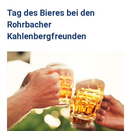
Alt-Rohrbach-Fest
Tag des Bieres bei den
Weihnachtsmarkt
Rohrbacher
Kahlenbergfreunden
Unser Ort
Über Rohrbach
Ortsverwaltung
Ortsrat
Schiedsmann
Gastronomie & Übernachtung