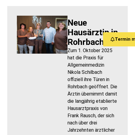
Neue
Hausärztin in
Termin 
Rohrbach
Zum 1. Oktober 2025
hat die Praxis für
Allgemeinmedizin
Nikola Schilbach
offiziell ihre Türen in
Rohrbach geöffnet. Die
Ärztin übernimmt damit
die langjährig etablierte
Hausarztpraxis von
Frank Rausch, der sich
nach über drei
Jahrzehnten ärztlicher