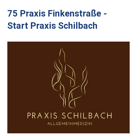
Alt-Rohrbach-Fest
75 Praxis Finkenstraße -
Weihnachtsmarkt
Start Praxis Schilbach
Unser Ort
Über Rohrbach
Ortsverwaltung
Ortsrat
Schiedsmann
Gastronomie & Übernachtung