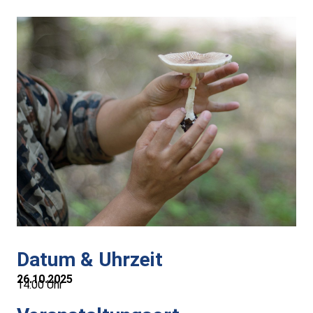
Alt-Rohrbach-Fest
Weihnachtsmarkt
Unser Ort
Über Rohrbach
Ortsverwaltung
Ortsrat
Schiedsmann
Datum & Uhrzeit
26.10.2025
14:00 Uhr
Gastronomie & Übernachtung