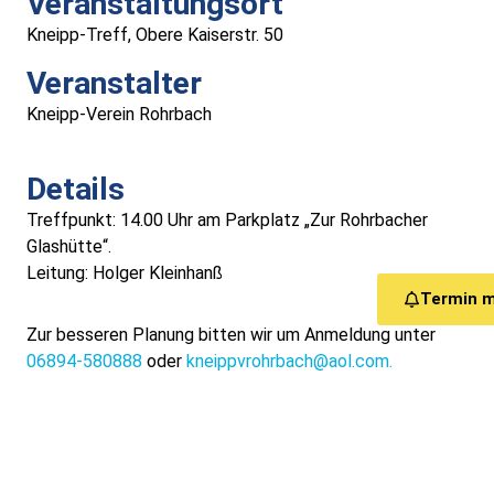
Veranstaltungsort
Medizinische Versorgung
Kneipp-Treff, Obere Kaiserstr. 50
Veranstalter
Vereine
Kneipp-Verein Rohrbach
Downloads
Details
Links
Treffpunkt: 14.00 Uhr am Parkplatz „Zur Rohrbacher
Glashütte“.
Kontakt
Leitung: Holger Kleinhanß
Termin 
Gästebuch
Zur besseren Planung bitten wir um Anmeldung unter
06894-580888
oder
kneippvrohrbach@aol.com.
Impressum
Datenschutz