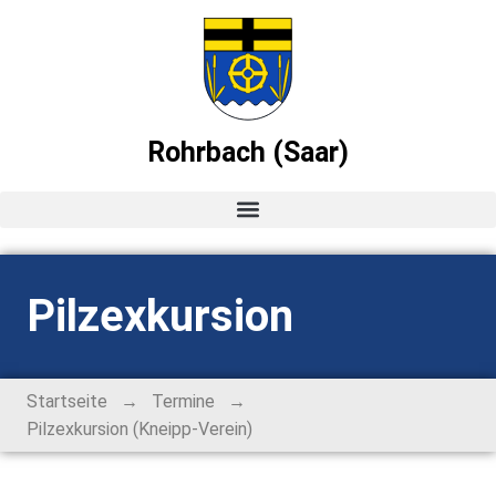
Rohrbach (Saar)
Startseite
Pilzexkursion
News
Ortsvorsteher-Blog
→
→
Startseite
Termine
Pilzexkursion (Kneipp-Verein)
Termine