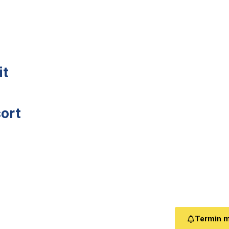
it
ort
Termin 