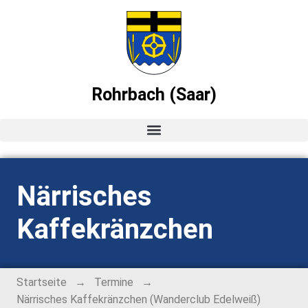
Rohrbach (Saar)
Startseite
Närrisches
News
Kaffekränzchen
Ortsvorsteher-Blog
Termine
→
→
Startseite
Termine
Närrisches Kaffekränzchen (Wanderclub Edelweiß)