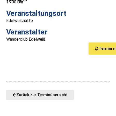
15:00 Uhr
Medizinische Versorgung
Veranstaltungsort
Vereine
Edelweißhütte
Veranstalter
Downloads
Wanderclub Edelweiß
Links
Termin 
Kontakt
Gästebuch
Impressum
Zurück zur Terminübersicht
Datenschutz