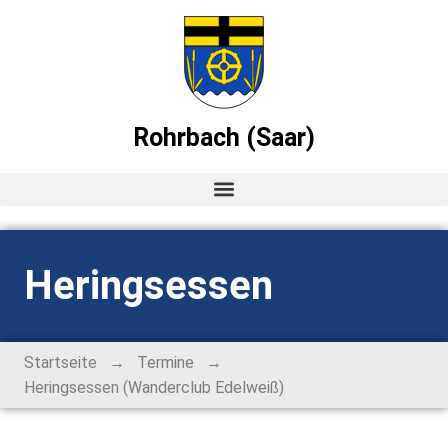
Rohrbach (Saar)
Startseite
Heringsessen
News
Ortsvorsteher-Blog
→
→
Startseite
Termine
Heringsessen (Wanderclub Edelweiß)
Termine