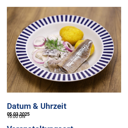
Alt-Rohrbach-Fest
Weihnachtsmarkt
Unser Ort
Über Rohrbach
Ortsverwaltung
Ortsrat
Schiedsmann
Datum & Uhrzeit
05.03.2025
16:00 Uhr
Gastronomie & Übernachtung