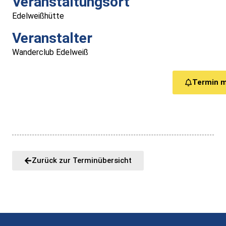
Veranstaltungsort
Medizinische Versorgung
Edelweißhütte
Veranstalter
Vereine
Wanderclub Edelweiß
Downloads
Termin 
Links
Kontakt
Gästebuch
Zurück zur Terminübersicht
Impressum
Datenschutz