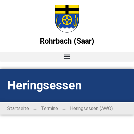
Rohrbach (Saar)
Startseite
Heringsessen
News
Ortsvorsteher-Blog
→
→
Startseite
Termine
Heringsessen (AWO)
Termine