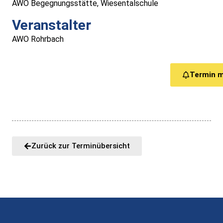
AWO Begegnungsstätte, Wiesentalschule
Medizinische Versorgung
Veranstalter
Vereine
AWO Rohrbach
Downloads
Termin 
Links
Kontakt
Zurück zur Terminübersicht
Gästebuch
Impressum
Datenschutz