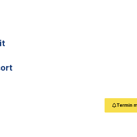
it
ort
Termin 