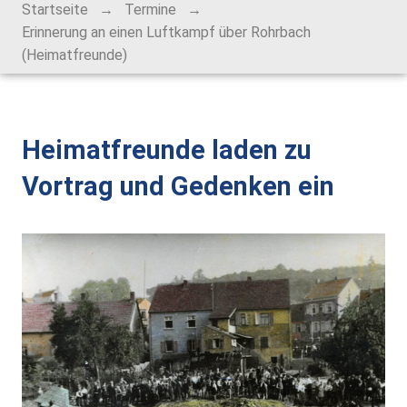
→
→
Startseite
Termine
Alt-Rohrbach-Fest
Erinnerung an einen Luftkampf über Rohrbach
(Heimatfreunde)
Weihnachtsmarkt
Unser Ort
Heimatfreunde laden zu
Über Rohrbach
Vortrag und Gedenken ein
Ortsverwaltung
Ortsrat
Schiedsmann
Gastronomie & Übernachtung