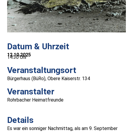
Medizinische Versorgung
Vereine
Downloads
Datum & Uhrzeit
12.10.2025
Links
14:30 Uhr
Veranstaltungsort
Kontakt
Bürgerhaus (BüRo), Obere Kaiserstr. 134
Gästebuch
Veranstalter
Rohrbacher Heimatfreunde
Impressum
Details
Datenschutz
Es war ein sonniger Nachmittag, als am 9. September