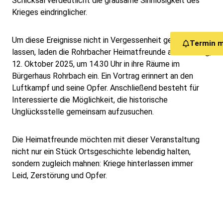
Schicksal verdeutlicht die grausame Sinnlosigkeit des
Krieges eindringlicher.
Um diese Ereignisse nicht in Vergessenheit geraten zu
Termin 
lassen, laden die Rohrbacher Heimatfreunde am Sonntag,
12. Oktober 2025, um 14.30 Uhr in ihre Räume im
Bürgerhaus Rohrbach ein. Ein Vortrag erinnert an den
Luftkampf und seine Opfer. Anschließend besteht für
Interessierte die Möglichkeit, die historische
Unglücksstelle gemeinsam aufzusuchen.
Die Heimatfreunde möchten mit dieser Veranstaltung
nicht nur ein Stück Ortsgeschichte lebendig halten,
sondern zugleich mahnen: Kriege hinterlassen immer
Leid, Zerstörung und Opfer.