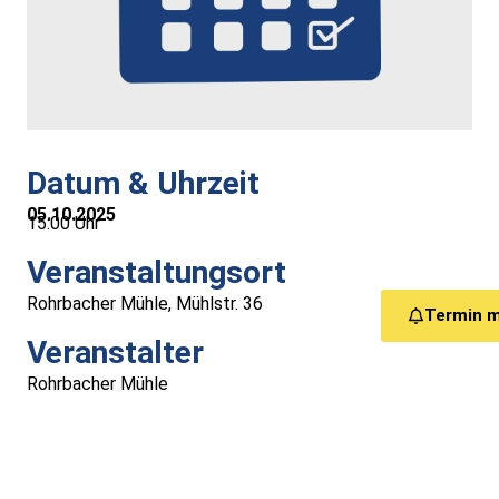
Medizinische Versorgung
Vereine
Downloads
Datum & Uhrzeit
Links
05.10.2025
15:00 Uhr
Veranstaltungsort
Kontakt
Rohrbacher Mühle, Mühlstr. 36
Termin 
Gästebuch
Veranstalter
Rohrbacher Mühle
Impressum
Datenschutz