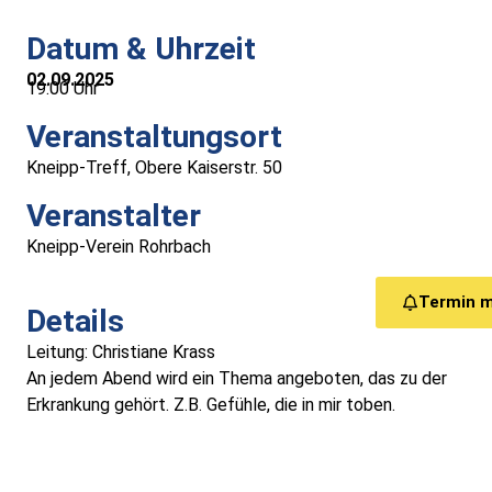
Medizinische Versorgung
Datum & Uhrzeit
02.09.2025
Vereine
19:00 Uhr
Veranstaltungsort
Downloads
Kneipp-Treff, Obere Kaiserstr. 50
Links
Veranstalter
Kneipp-Verein Rohrbach
Kontakt
Termin 
Details
Gästebuch
Leitung: Christiane Krass
An jedem Abend wird ein Thema angeboten, das zu der
Impressum
Erkrankung gehört. Z.B. Gefühle, die in mir toben.
Datenschutz