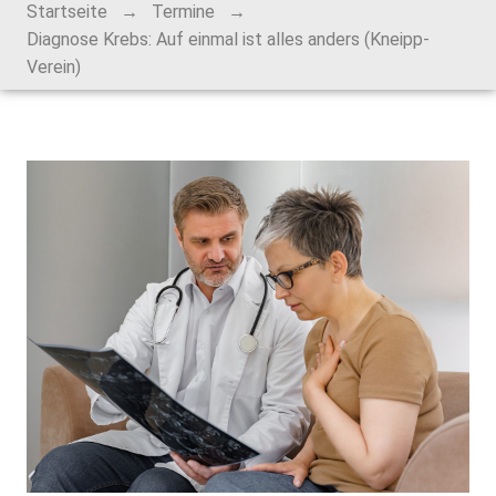
→
→
Startseite
Termine
Alt-Rohrbach-Fest
Diagnose Krebs: Auf einmal ist alles anders (Kneipp-
Verein)
Weihnachtsmarkt
Unser Ort
Über Rohrbach
Ortsverwaltung
Ortsrat
Schiedsmann
Gastronomie & Übernachtung