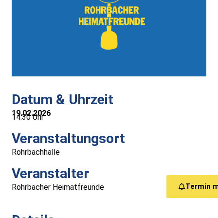
Medizinische Versorgung
Vereine
Downloads
Links
Datum & Uhrzeit
19.02.2026
14:30 Uhr
Kontakt
Veranstaltungsort
Gästebuch
Rohrbachhalle
Veranstalter
Impressum
Termin 
Rohrbacher Heimatfreunde
Datenschutz