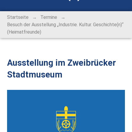
Alt-Rohrbach-Fest
→
→
Startseite
Termine
Weihnachtsmarkt
Besuch der Ausstellung „Industrie. Kultur. Geschichte(n)“
(Heimatfreunde)
Unser Ort
Über Rohrbach
Ausstellung im Zweibrücker
Ortsverwaltung
Stadtmuseum
Ortsrat
Schiedsmann
Gastronomie & Übernachtung