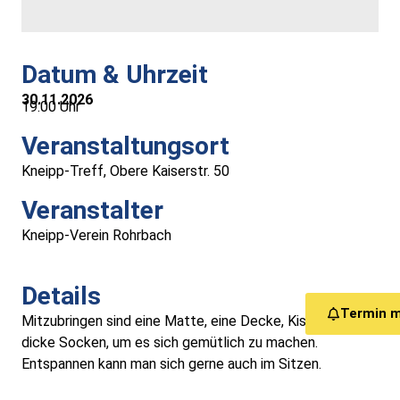
Medizinische Versorgung
Vereine
Datum & Uhrzeit
30.11.2026
19:00 Uhr
Downloads
Veranstaltungsort
Links
Kneipp-Treff, Obere Kaiserstr. 50
Veranstalter
Kontakt
Kneipp-Verein Rohrbach
Gästebuch
Details
Termin 
Impressum
Mitzubringen sind eine Matte, eine Decke, Kissen und
dicke Socken, um es sich gemütlich zu machen.
Entspannen kann man sich gerne auch im Sitzen.
Datenschutz