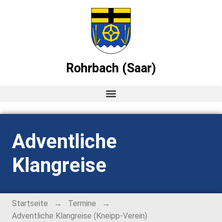
Rohrbach (Saar)
Startseite
Adventliche
News
Klangreise
Ortsvorsteher-Blog
Termine
→
→
Startseite
Termine
Adventliche Klangreise (Kneipp-Verein)