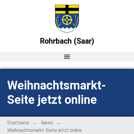
Rohrbach (Saar)
Startseite
Weihnachtsmarkt-
News
Seite jetzt online
Ortsvorsteher-Blog
Termine
→
→
Startseite
News
Weihnachtsmarkt-Seite jetzt online