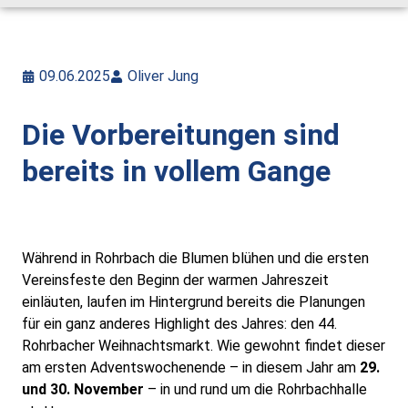
Alt-Rohrbach-Fest
Weihnachtsmarkt
09.06.2025
Oliver Jung
Unser Ort
Die Vorbereitungen sind
bereits in vollem Gange
Über Rohrbach
Ortsverwaltung
Während in Rohrbach die Blumen blühen und die ersten
Ortsrat
Vereinsfeste den Beginn der warmen Jahreszeit
einläuten, laufen im Hintergrund bereits die Planungen
Schiedsmann
für ein ganz anderes Highlight des Jahres: den 44.
Rohrbacher Weihnachtsmarkt. Wie gewohnt findet dieser
am ersten Adventswochenende – in diesem Jahr am
29.
Gastronomie & Übernachtung
und 30. November
– in und rund um die Rohrbachhalle